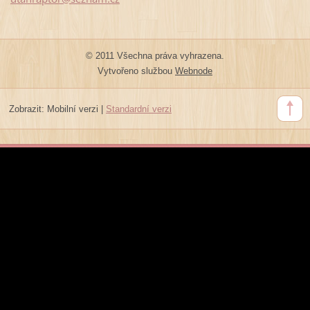
© 2011 Všechna práva vyhrazena.
Vytvořeno službou
Webnode
Zobrazit:
Mobilní verzi
|
Standardní verzi