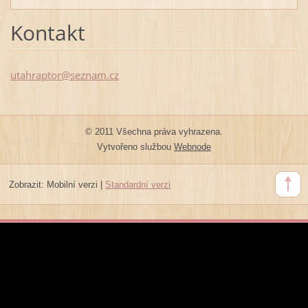
Kontakt
utahrapt
or@sezna
m.cz
© 2011 Všechna práva vyhrazena.
Vytvořeno službou
Webnode
Zobrazit:
Mobilní verzi
|
Standardní verzi