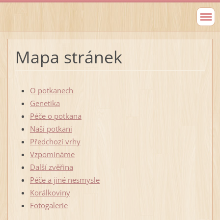
Mapa stránek
O potkanech
Genetika
Péče o potkana
Naši potkani
Předchozí vrhy
Vzpomínáme
Další zvěřina
Péče a jiné nesmysle
Korálkoviny
Fotogalerie