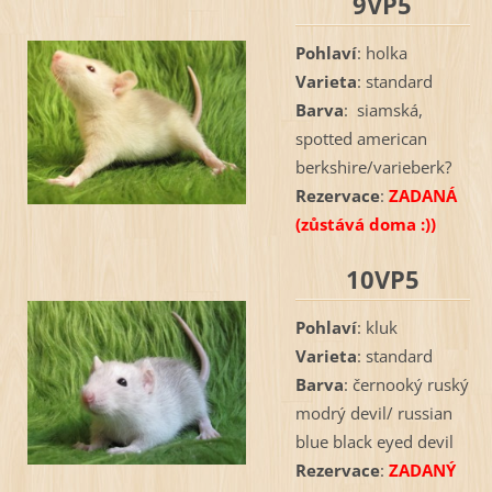
9VP5
Pohlaví
: holka
Varieta
: standard
Barva
: siamská,
spotted american
berkshire/varieberk?
Rezervace
:
ZADANÁ
(zůstává doma :))
10VP5
Pohlaví
: kluk
Varieta
: standard
Barva
: černooký ruský
modrý devil/ russian
blue black eyed devil
Rezervace
:
ZADANÝ