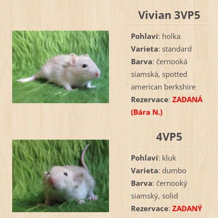
Vivian 3VP5
Pohlaví
: holka
Varieta
: standard
Barva
: černooká
siamská, spotted
american berkshire
Rezervace
:
ZADANÁ
(Bára N.)
4VP5
Pohlaví
: kluk
Varieta
: dumbo
Barva
: černooký
siamský, solid
Rezervace
:
ZADANÝ