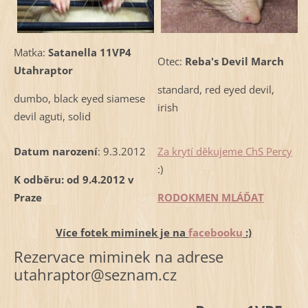
Matka:
Satanella 11VP4
Otec:
Reba's Devil March
Utahraptor
standard, red eyed devil,
dumbo, black eyed siamese
irish
devil aguti, solid
Datum narození
: 9.3.2012
Za krytí děkujeme ChS Percy
:)
K odběru: od 9.4.2012 v
Praze
RODOKMEN MLÁĎAT
Více fotek miminek je na
facebooku
:)
Rezervace miminek na adrese
utahraptor@seznam.cz