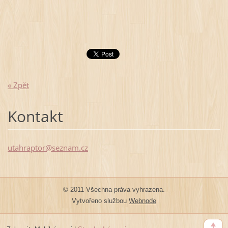
« Zpět
Kontakt
utahrapt
or@sezna
m.cz
© 2011 Všechna práva vyhrazena.
Vytvořeno službou
Webnode