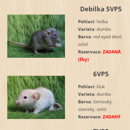
Debilka 5VP5
Pohlaví
: holka
Varieta
: dumbo
Barva
: red eyed devil,
solid
Rezervace
:
ZADANÁ
(Eby)
6VP5
Pohlaví
: kluk
Varieta
: dumbo
Barva
: černooký
siamský, solid
Rezervace
:
ZADANÝ