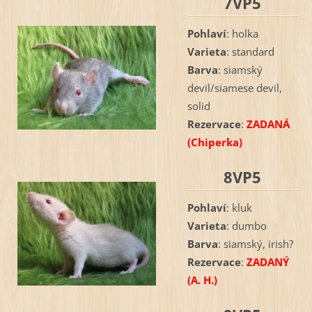
7VP5
Pohlaví
: holka
Varieta
: standard
Barva
: siamský
devil/siamese devil,
solid
Rezervace
:
ZADANÁ
(Chiperka)
8VP5
Pohlaví
: kluk
Varieta
: dumbo
Barva
: siamský, irish?
Rezervace
:
ZADANÝ
(A. H.)