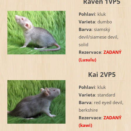
Raven 1VP5
Pohlaví
: kluk
Varieta
: dumbo
Barva
: siamský
devil/siamese devil,
solid
Rezervace
:
ZADANÝ
(Lusulu)
Kai 2VP5
Pohlaví
: kluk
Varieta
: standard
Barva
: red eyed devil,
berkshire
Rezervace
:
ZADANÝ
(kawi)